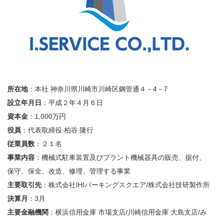
所在地
：本社 神奈川県川崎市川崎区鋼管通４－4－7
設立年月日
：平成２年４月６日
資本金
：1,000万円
役員
：代表取締役 柏谷 隆行
従業員数
：２１名
事業内容
：機械式駐車装置及びプラント機械器具の販売、据付、
保守、保全、改造、修理、管理する事業
主要取引先
：株式会社IHIパーキングスクエア/株式会社技研製作所
決算月
：3月
主要金融機関
：横浜信用金庫 市場支店/川崎信用金庫 大島支店/み